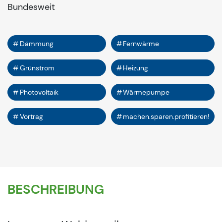
Bundesweit
Dämmung
Fernwärme
Grünstrom
Heizung
Photovoltaik
Wärmepumpe
Vortrag
machen.sparen.profitieren!
BESCHREIBUNG