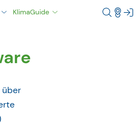
KlimaGuide
ware
 über
erte
)